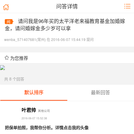
问答详情
请问我是96年买的太平洋老来福教育基金加婚嫁
金，请问婚嫁金多少岁可以拿
wenba_571407681(常州) 在 2016-06-07 15:44:19 提问
为您推荐
共 8 个回答
默认排序
最新回答
叶君帅
其他公司
2016-06-07 15:52:38
把保单拍照，我帮你分析。详情点击我的头像